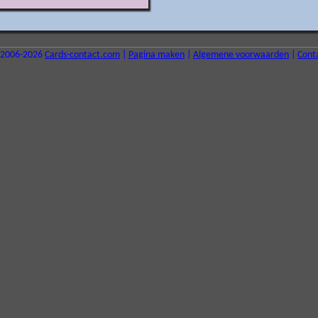
2006-2026
Cards-contact.com
|
Pagina maken
|
Algemene voorwaarden
|
Cont