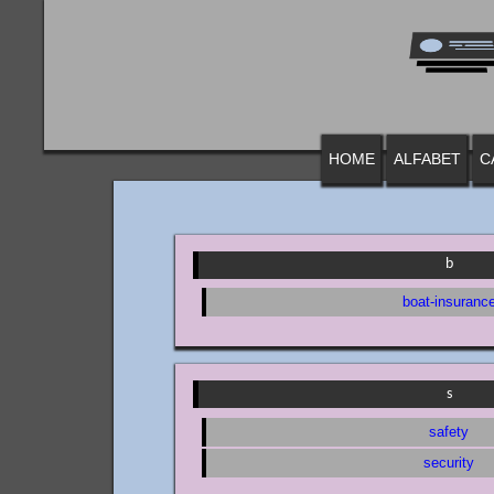
HOME
ALFABET
C
b
boat-insuranc
s
safety
security