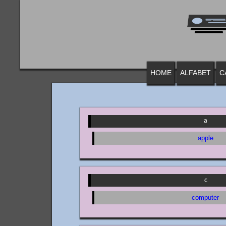
HOME
ALFABET
C
a
apple
c
computer