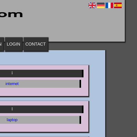
N
LOGIN
CONTACT
i
internet
l
laptop