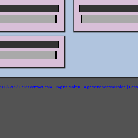
2006-2026
Cards-contact.com
|
Pagina maken
|
Algemene voorwaarden
|
Cont