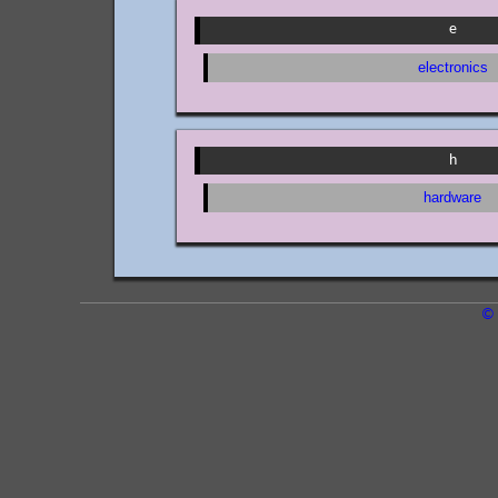
e
electronics
h
hardware
© 