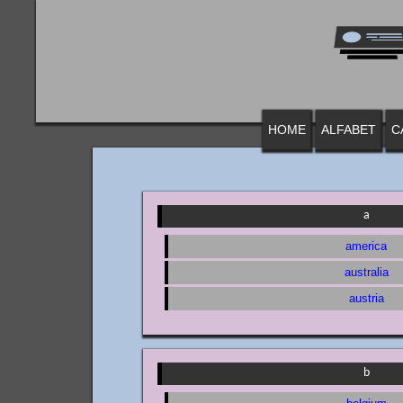
HOME
ALFABET
C
a
america
australia
austria
b