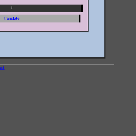
t
translate
act