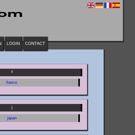
N
LOGIN
CONTACT
f
france
j
japan