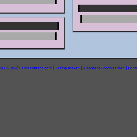
2006-2026
Cards-contact.com
|
Pagina maken
|
Algemene voorwaarden
|
Cont