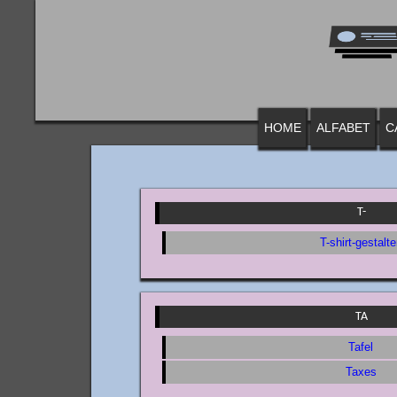
HOME
ALFABET
C
T-
T-shirt-gestalt
TA
Tafel
Taxes