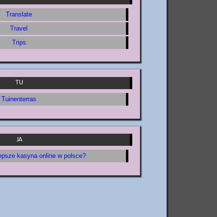
Translate
Travel
Trips
TU
Tuinenterras
JA
epsze kasyna online w polsce?