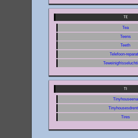
TE
Tea
Teens
Teeth
Telefoon-reparat
Teweinigfrisselucht
TI
Tinyhouseena
Tinyhousesdren
Tires