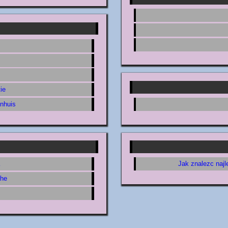
ie
inhuis
Jak znalezc najl
the