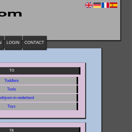
N
LOGIN
CONTACT
TO
Toddlers
Tools
drijven-in-nederland
Toys
TR