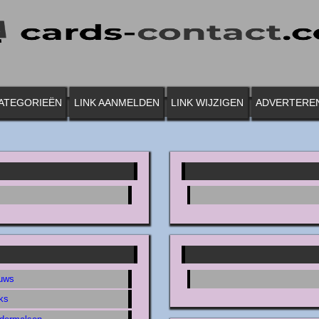
ATEGORIEËN
LINK AANMELDEN
LINK WIJZIGEN
ADVERTERE
euws
ks