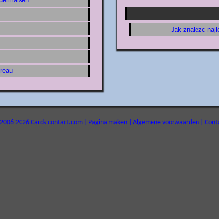
ldermalsen
Jak znalezc najl
s
ureau
2006-2026
Cards-contact.com
|
Pagina maken
|
Algemene voorwaarden
|
Cont