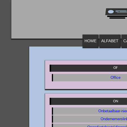
HOME
ALFABET
C
OF
Office
ON
Onbetaalbaar-ni
Ondernemerslin